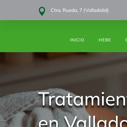

Ctra. Rueda, 7 (Valladolid)
INICIO
HEBE
Tratamien
en Vallado