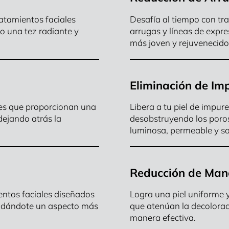
ratamientos faciales
Desafía al tiempo con tr
do una tez radiante y
arrugas y líneas de expre
más joven y rejuvenecido
Eliminación de Im
ales que proporcionan una
Libera a tu piel de impu
dejando atrás la
desobstruyendo los poros
luminosa, permeable y sa
Reducción de Man
entos faciales diseñados
Logra una piel uniforme 
brindándote un aspecto más
que atenúan la decoloraci
manera efectiva.